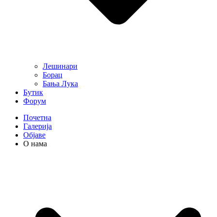
Лешинари
Борац
Бања Лука
Бутик
Форум
Почетна
Галерија
Објаве
О нама