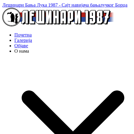
Лешинари Бања Лука 1987 - Сајт навијача бањалучког Борца
Почетна
Галерија
Објаве
О нама