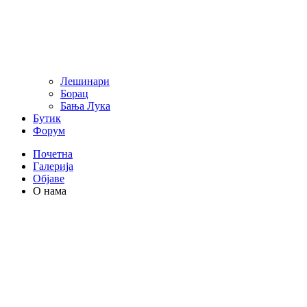
Лешинари
Борац
Бања Лука
Бутик
Форум
Почетна
Галерија
Објаве
О нама