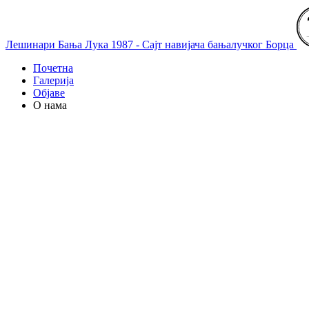
Лешинари Бања Лука 1987 - Сајт навијача бањалучког Борца
Почетна
Галерија
Објаве
О нама