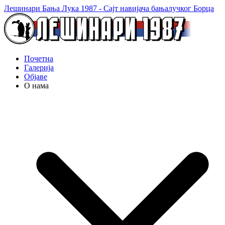
Лешинари Бања Лука 1987 - Сајт навијача бањалучког Борца
Почетна
Галерија
Објаве
О нама