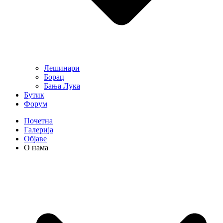
Лешинари
Борац
Бања Лука
Бутик
Форум
Почетна
Галерија
Објаве
О нама