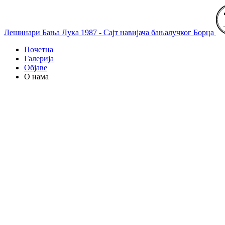
Лешинари Бања Лука 1987 - Сајт навијача бањалучког Борца
Почетна
Галерија
Објаве
О нама