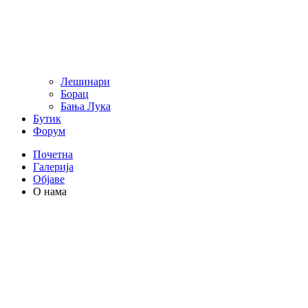
Лешинари
Борац
Бања Лука
Бутик
Форум
Почетна
Галерија
Објаве
О нама