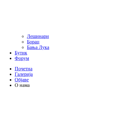
Лешинари
Борац
Бања Лука
Бутик
Форум
Почетна
Галерија
Објаве
О нама