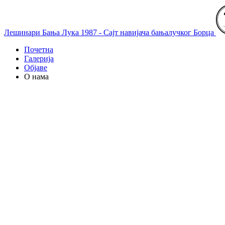
Лешинари Бања Лука 1987 - Сајт навијача бањалучког Борца
Почетна
Галерија
Објаве
О нама